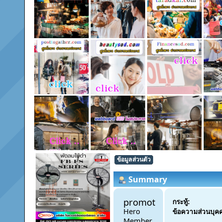
ข้อมูลส่วนตัว
Summary
promotiondd99 
กระทู้:
Hero 
ข้อความส่วนบุค
Member