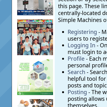
this page. These li
centrally-located 
Simple Machines off
Registering
- M
users to registe
Logging In
- On
must login to a
Profile
- Each 
personal profil
Search
- Search
helpful tool fo
posts and topic
Posting
- The w
posting allows 
themselves.