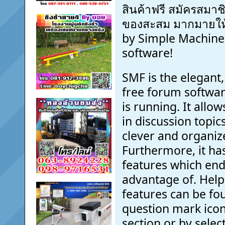
สินค้าฟรี สมัครสมา
ของสะสม มากมายให้
by Simple Machin
software!
SMF is the elegant,
free forum software
is running. It all
in discussion topic
clever and organi
Furthermore, it ha
features which end
advantage of. Help
features can be fou
question mark icon
section or by selec